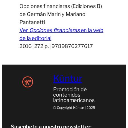
Opciones financieras (Ediciones B)
de Germán Marin y Mariano
Pantanetti
Ver
Opciones financieras
en la web
de la editorial
2016￨272 p.￨9789876277617
Küntur
Promoción de
contenidos
latinoamericanos
© Copyright Küntur | 2025
Suscríbete a nuestro newsletter: