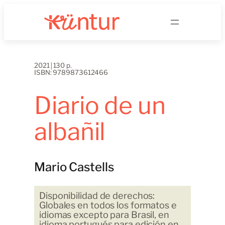
Saltar
al
contenido
2021￨130 p.
ISBN: 9789873612466
Diario de un
albañil
Mario Castells
Disponibilidad de derechos:
Globales en todos los formatos e
idiomas excepto para Brasil, en
idioma portugués para edición en