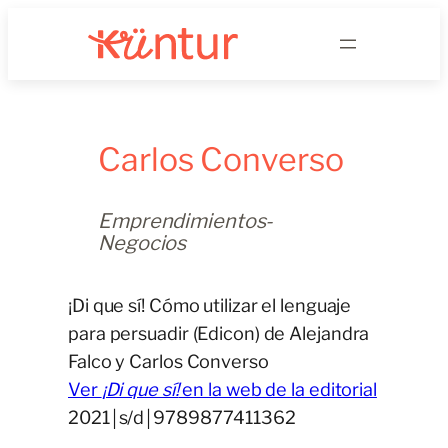
Saltar
al
contenido
Carlos Converso
Emprendimientos-
Negocios
¡Di que sí! Cómo utilizar el lenguaje
para persuadir (Edicon) de Alejandra
Falco y Carlos Converso
Ver
¡Di que sí!
en la web de la editorial
2021￨s/d￨9789877411362