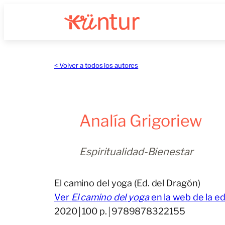
Saltar
al
contenido
< Volver a todos los autores
Analía Grigoriew
Espiritualidad-Bienestar
El camino del yoga (Ed. del Dragón)
Ver
El camino del yoga
en la web de la edi
2020￨100 p.￨9789878322155